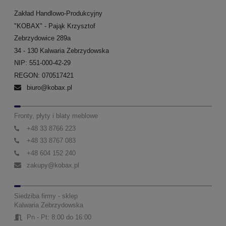
Zakład Handlowo-Produkcyjny
"KOBAX" - Pająk Krzysztof
Zebrzydowice 289a
34 - 130 Kalwaria Zebrzydowska
NIP: 551-000-42-29
REGON: 070517421
biuro@kobax.pl
Fronty, płyty i blaty meblowe
+48 33 8766 223
+48 33 8767 083
+48 604 152 240
zakupy@kobax.pl
Siedziba firmy - sklep
Kalwaria Zebrzydowska
Pn - Pt: 8:00 do 16:00