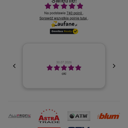
Ocena średnia 4.9 na 5
Na podstawie
740 opinii
.
Sprawdź wszystkie opinie
.
tutaj
30.07.2026
oki
Wszyst