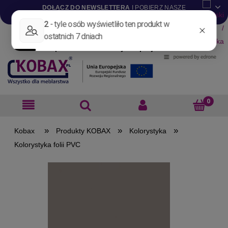
DOŁĄCZ DO NEWSLETTERA
I POBIERZ NASZE
KATALOGI W WERSJI .PDF
Aktualności
Nowości
Promocje
Wyprzedaże
Blog
Pliki do pobrania
Materiały dla projektantów
B2B
»
»
»
Produkty KOBAX
Kolorystyka
Kolorystyka folii PVC