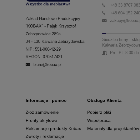
+48 33 8767 08
+48 604 152 24
Zakład Handlowo-Produkcyjny
zakupy@kobax.
"KOBAX" - Pająk Krzysztof
Zebrzydowice 289a
Siedziba firmy - skle
34 - 130 Kalwaria Zebrzydowska
Kalwaria Zebrzydow
NIP: 551-000-42-29
Pn - Pt: 8:00 do
REGON: 070517421
biuro@kobax.pl
Informacje i pomoc
Obsługa Klienta
Złóż zamówienie
Pobierz pliki
Fronty akrylowe
Współpraca
Reklamacje produkty Kobax
Materiały dla projektantów
Zwroty i reklamacje