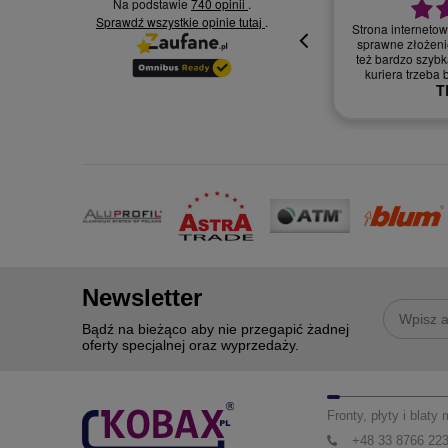
Na podstawie
740 opinii
.
Sprawdź wszystkie opinie
30.07.2026
.
tutaj
Wszystko supe
oki
Newsletter
Bądź na bieżąco aby nie przegapić żadnej
oferty specjalnej oraz wyprzedaży.
Fronty, płyty i blaty
+48 33 8766 22