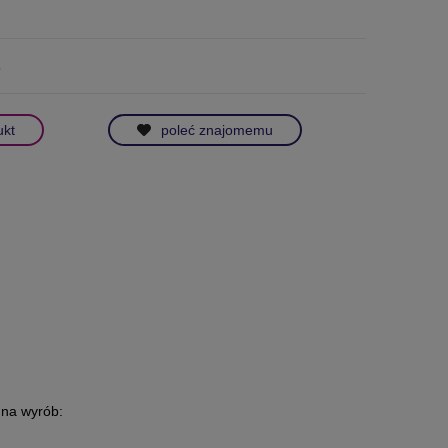
5
ukt
poleć znajomemu
 na wyrób: