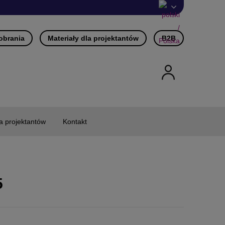
pobrania
Materiały dla projektantów
B2B
la projektantów
Kontakt
5