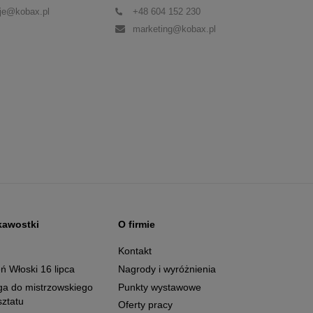
je@kobax.pl
+48 604 152 230
marketing@kobax.pl
kawostki
O firmie
g
Kontakt
ń Włoski 16 lipca
Nagrody i wyróżnienia
ga do mistrzowskiego
Punkty wystawowe
ztatu
Oferty pracy