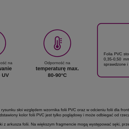
Folia PVC st
0,35-0,50 
ość na
Odporność na
sprawdzone i 
wanie
temperaturę max.
e UV
80-90°C
ysunku słoi względem wzornika folii PVC oraz w odcieniu folii dla fron
tawiony kolor folii PVC jest tylko poglądowy i może odbiegać od rzec
ki z arkusza folii. Na większym fragmencie mogą występować sęki, przet