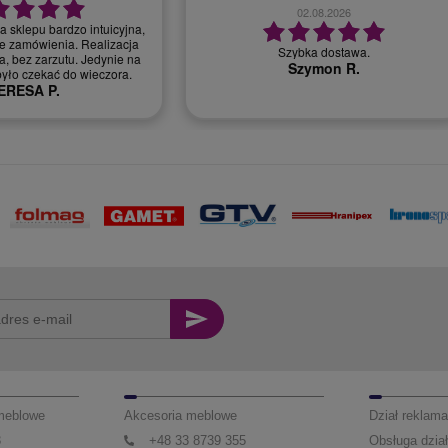
28.07.2026
30.07.2026
bardzo dobry kontakt, szybka realizacja
r, miła i profesjonalna
zamówienia
obsługa.
Monika T.
 meblowe
Akcesoria meblowe
Dział reklama
3
+48 33 8739 355
Obsługa dział