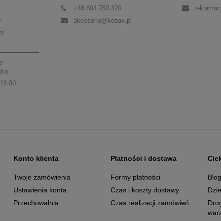
3
+48 604 750 320
reklamac
0
akcesoria@kobax.pl
pl
p
ska
 16:00
Konto klienta
Płatności i dostawa
Cie
Twoje zamówienia
Formy płatności
Blo
Ustawienia konta
Czas i koszty dostawy
Dzie
Przechowalnia
Czas realizacji zamówień
Dro
wars