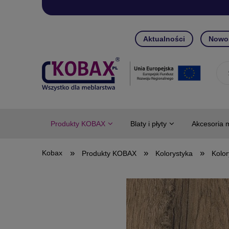
Aktualności
Nowo
Produkty KOBAX
Blaty i płyty
Akcesoria 
»
»
»
Produkty KOBAX
Kolorystyka
Kolor