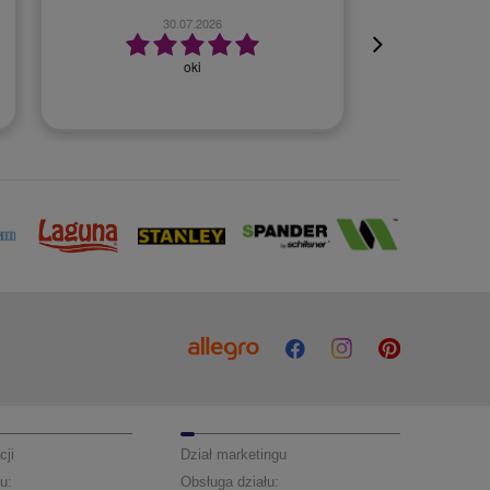
23.07.2026
Szybko, bezproblemowo.
cji
Dział marketingu
u:
Obsługa działu: