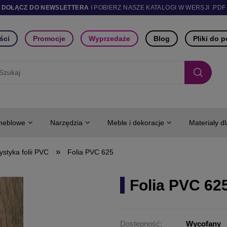
DOŁĄCZ DO NEWSLETTERA
I POBIERZ NASZE KATALOGI W WERSJI .PDF
ści
Promocje
Wyprzedaże
Blog
Pliki do 
meblowe
Narzędzia
Meble i dekoracje
Materiały d
»
ystyka folii PVC
Folia PVC 625
Folia PVC 62
Dostępność:
Wycofany