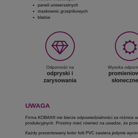
paneli uniwersalnych
maskownic grzejnikowych
blatów
Odporność na
Wysoka odporn
odpryski i
promienio
zarysowania
słoneczn
UWAGA
Firma KOBAX® nie bierze odpowiedzialności za różnice w r
produkcyjnych. Prosimy mieć również na uwadze, że przeds
Każdy prezentowany kolor folii PVC zawiera jedynie wycin