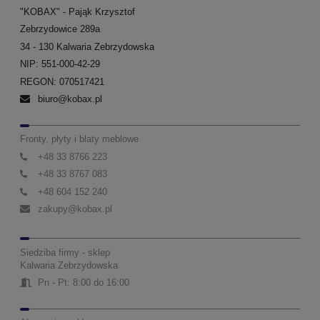
"KOBAX" - Pająk Krzysztof
Zebrzydowice 289a
34 - 130 Kalwaria Zebrzydowska
NIP: 551-000-42-29
REGON: 070517421
biuro@kobax.pl
Fronty, płyty i blaty meblowe
+48 33 8766 223
+48 33 8767 083
+48 604 152 240
zakupy@kobax.pl
Siedziba firmy - sklep
Kalwaria Zebrzydowska
Pn - Pt: 8:00 do 16:00