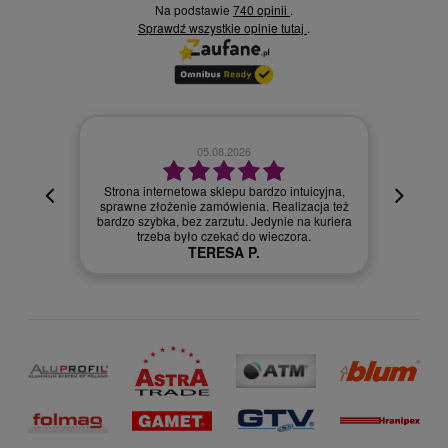
Na podstawie
740 opinii
.
Sprawdź wszystkie opinie
.
tutaj
02.08.2026
cyjna,
cja też
Szybka dostawa.
 kuriera
Szymon R.