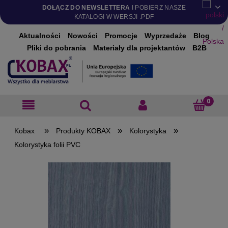
DOŁĄCZ DO NEWSLETTERA
I POBIERZ NASZE
KATALOGI W WERSJI .PDF
Aktualności
Nowości
Promocje
Wyprzedaże
Blog
Pliki do pobrania
Materiały dla projektantów
B2B
»
»
»
Produkty KOBAX
Kolorystyka
Kolorystyka folii PVC