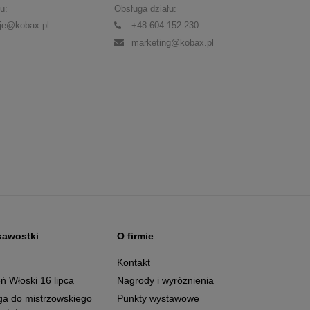
u:
Obsługa działu:
je@kobax.pl
+48 604 152 230
marketing@kobax.pl
kawostki
O firmie
g
Kontakt
ń Włoski 16 lipca
Nagrody i wyróżnienia
ga do mistrzowskiego
Punkty wystawowe