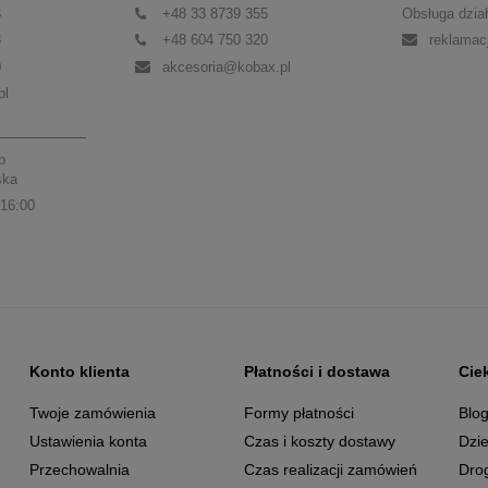
3
+48 33 8739 355
Obsługa dział
3
+48 604 750 320
reklamac
0
akcesoria@kobax.pl
pl
p
ska
 16:00
Konto klienta
Płatności i dostawa
Cie
Twoje zamówienia
Formy płatności
Blo
Ustawienia konta
Czas i koszty dostawy
Dzie
Przechowalnia
Czas realizacji zamówień
Dro