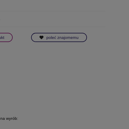
b
ukt
poleć znajomemu
 na wyrób: