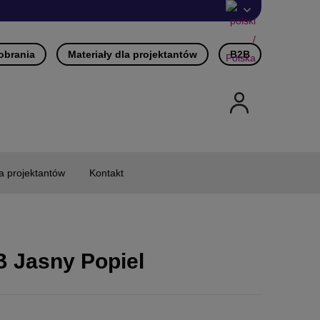
pobrania
Materiały dla projektantów
B2B
la projektantów
Kontakt
B Jasny Popiel