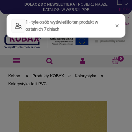
DOŁĄCZ DO NEWSLETTERA
I POBIERZ NASZE
KATALOGI W WERSJI .PDF
Aktualności
Nowości
Promocje
Wyprzedaże
Blog
Pliki do pobrania
Materiały dla projektantów
B2B
»
»
»
Produkty KOBAX
Kolorystyka
Kolorystyka folii PVC