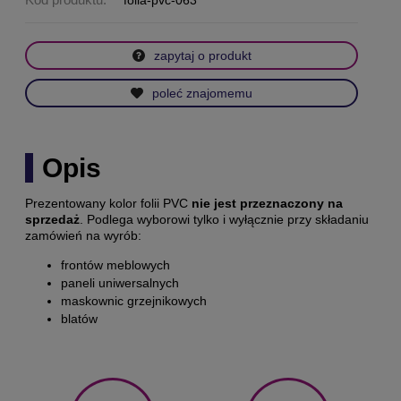
folia-pvc-063
zapytaj o produkt
poleć znajomemu
Opis
Prezentowany kolor folii PVC
nie jest przeznaczony na
sprzedaż
. Podlega wyborowi tylko i wyłącznie przy składaniu
zamówień na wyrób:
frontów meblowych
paneli uniwersalnych
maskownic grzejnikowych
blatów