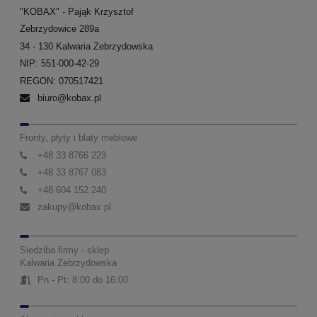
"KOBAX" - Pająk Krzysztof
Zebrzydowice 289a
34 - 130 Kalwaria Zebrzydowska
NIP: 551-000-42-29
REGON: 070517421
biuro@kobax.pl
Fronty, płyty i blaty meblowe
+48 33 8766 223
+48 33 8767 083
+48 604 152 240
zakupy@kobax.pl
Siedziba firmy - sklep
Kalwaria Zebrzydowska
Pn - Pt: 8:00 do 16:00