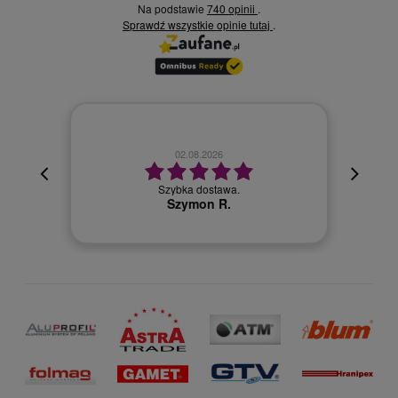
Na podstawie
740 opinii
.
Sprawdź wszystkie opinie
.
tutaj
02.08.2026
cyjna,
cja też
Szybka dostawa.
 kuriera
Szymon R.